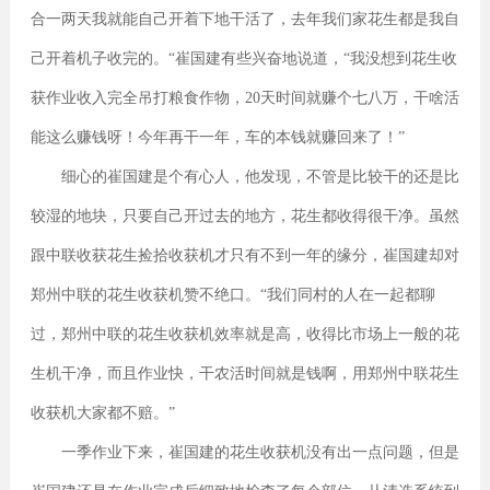
合一两天我就能自己开着下地干活了，去年我们家花生都是我自
己开着机子收完的。“崔国建有些兴奋地说道，“我没想到花生收
获作业收入完全吊打粮食作物，20天时间就赚个七八万，干啥活
能这么赚钱呀！今年再干一年，车的本钱就赚回来了！”
细心的崔国建是个有心人，他发现，不管是比较干的还是比
较湿的地块，只要自己开过去的地方，花生都收得很干净。虽然
跟中联收获花生捡拾收获机才只有不到一年的缘分，崔国建却对
郑州中联的花生收获机赞不绝口。“我们同村的人在一起都聊
过，郑州中联的花生收获机效率就是高，收得比市场上一般的花
生机干净，而且作业快，干农活时间就是钱啊，用郑州中联花生
收获机大家都不赔。”
一季作业下来，崔国建的花生收获机没有出一点问题，但是