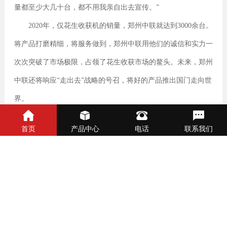
量都至少大几十台，都不用我亲自出去宣传。”
2020年，仅花生收获机的销量，郑州中联就达到3000余台。
将产品打磨精细，将服务做到，郑州中联用他们的诚信和实力一
次次突破了市场极限，占领了花生收获市场的鳌头。未来，郑州
中联还将响应“走出去”战略的号召，将好的产品推出国门走向世
界。
首页
产品中心
电话
联系我们
上一篇:
农民致富神器原来是——郑州中联收获花生捡拾收获
机
下一篇:
郑州中联电子商务部部长吉平:服务是第二竞争力
相关资讯