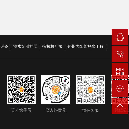
雾设备
|
潜水泵遥控器
|
拖拉机厂家
|
郑州太阳能热水工程
|
官方快手号
官方抖音号
微信公
微信客服