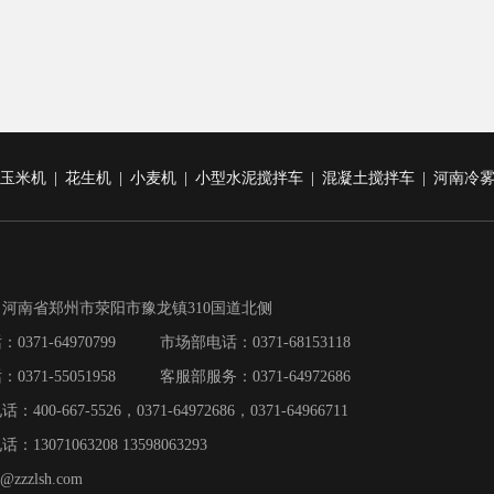
玉米机
|
花生机
|
小麦机
|
小型水泥搅拌车
|
混凝土搅拌车
|
河南冷
河南省郑州市荥阳市豫龙镇310国道北侧
0371-64970799 市场部电话：0371-68153118
0371-55051958 客服部服务：0371-64972686
00-667-5526，0371-64972686，0371-64966711
13071063208 13598063293
zzzlsh.com