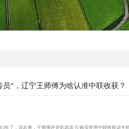
宣传员”，辽宁王师傅为啥认准中联收获？
5年了，说起来，王师傅还是彰武县 位购买使用中联收获花生