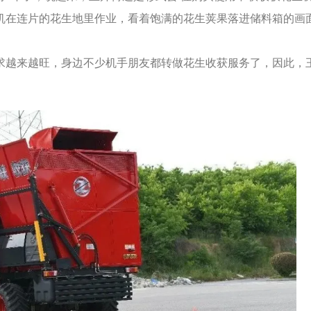
机在连片的花生地里作业，看着饱满的花生荚果落进储料箱的画
求越来越旺，身边不少机手朋友都转做花生收获服务了，因此，