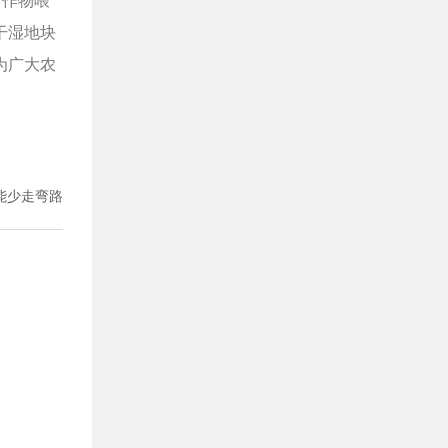
对作物喂
干湿地块
为广大农
能少走弯路