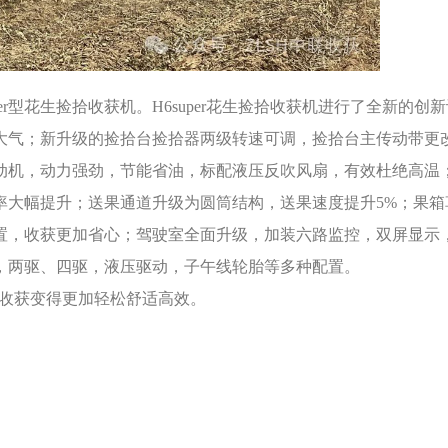
uper型花生捡拾收获机。H6super花生捡拾收获机进行了全新的创
大气；新升级的捡拾台捡拾器两级转速可调，捡拾台主传动带更改
动机，动力强劲，节能省油，标配液压反吹风扇，有效杜绝高温
率大幅提升；送果通道升级为圆筒结构，送果速度提升5%；果箱
置，收获更加省心；驾驶室全面升级，加装六路监控，双屏显示
，两驱、四驱，液压驱动，子午线轮胎等多种配置。
花生收获变得更加轻松舒适高效。