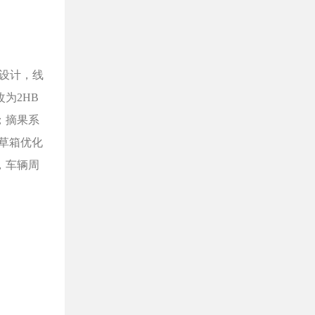
新设计，线
为2HB
；摘果系
草箱优化
，车辆周