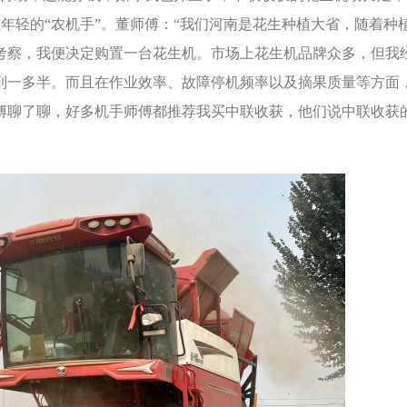
位年轻的“农机手”。董师傅：“我们河南是花生种植大省，随着种
考察，我便决定购置一台花生机。市场上花生机品牌众多，但我
到一多半。而且在作业效率、故障停机频率以及摘果质量等方面
傅聊了聊，好多机手师傅都推荐我买中联收获，他们说中联收获