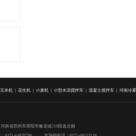
玉米机
|
花生机
|
小麦机
|
小型水泥搅拌车
|
混凝土搅拌车
|
河南冷
河南省郑州市荥阳市豫龙镇310国道北侧
0371-64970799 市场部电话：0371-68153118