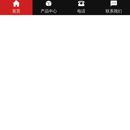
2026-08-05
首页
产品中心
电话
联系我们
河南南阳谢师傅：与中联收获花生机相伴十载的“铁杆粉丝”
2026-08-04
沃野掘金：南阳老农机手吴师傅与中联收获的双向奔赴
2026-08-01
匠心之选，再续前缘——邓州翁师傅与中联收获的不解之缘
2026-08-01