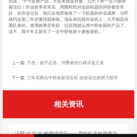
说道，“不亏是新产品，开起来就是舒服，几天下来一点小故障
都没出！作业效率非常高，周围村民对这款机器的评价都非常
好，在作业过后，他们去地里验收了一下机器的作业成果，当即
就约定第二年还要找我来收。现在来找我作业的人，几乎都是排
着队来的。使用效果非常好，以后我就认准中联收获的产品了。
这不，我今年又新买了一台中联收获小麦收获机。”
上一篇:
于杰：新手必选，消费者的口碑才是王道
下一篇:
三年买两台中联收获花生机 收获花生的得力助手
相关资讯
沃野“金豆”丰 铁骥伴同行——邓州机手杨师傅与中联收获的共富之路