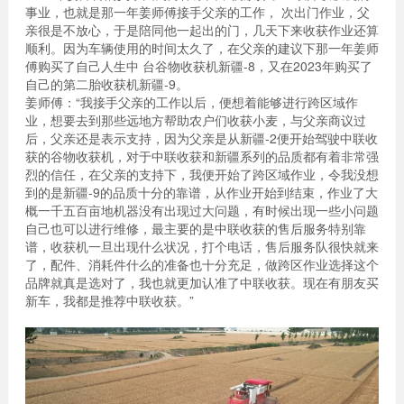
事业，也就是那一年姜师傅接手父亲的工作， 次出门作业，父
亲很是不放心，于是陪同他一起出的门，几天下来收获作业还算
顺利。因为车辆使用的时间太久了，在父亲的建议下那一年姜师
傅购买了自己人生中 台谷物收获机新疆-8，又在2023年购买了
自己的第二胎收获机新疆-9。
姜师傅：“我接手父亲的工作以后，便想着能够进行跨区域作
业，想要去到那些远地方帮助农户们收获小麦，与父亲商议过
后，父亲还是表示支持，因为父亲是从新疆-2便开始驾驶中联收
获的谷物收获机，对于中联收获和新疆系列的品质都有着非常强
烈的信任，在父亲的支持下，我便开始了跨区域作业，令我没想
到的是新疆-9的品质十分的靠谱，从作业开始到结束，作业了大
概一千五百亩地机器没有出现过大问题，有时候出现一些小问题
自己也可以进行维修，最主要的是中联收获的售后服务特别靠
谱，收获机一旦出现什么状况，打个电话，售后服务队很快就来
了，配件、消耗件什么的准备也十分充足，做跨区作业选择这个
品牌就真是选对了，我也就更加认准了中联收获。现在有朋友买
新车，我都是推荐中联收获。”