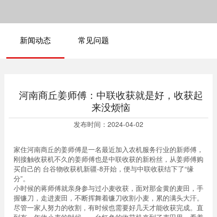
新闻动态
常见问题
河南商丘姜师傅：中联收获就是好，收获起
来没烦恼
发布时间：
2024-04-02
家住河南商丘的姜师傅是一名最近加入农机服务行业的新师傅，
刚接触收获机不久的姜师傅也是中联收获的新粉丝，从姜师傅购
买自己的 台谷物收获机新疆-8开始，便与中联收获结下了“缘
分”。
小时候的蒋师傅就亲身参与过小麦收获，面对那金黄的麦田，手
握镰刀，走进麦田，不断挥舞着镰刀收割小麦，累的满头大汗。
尽管一家人努力的收割，有时候也需要好几天才能收获完成。直