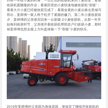
到有一年收小麦的时候，一台红色的收获机来到了麦田里，看着
收获机轰隆隆的作业；看着田里的小麦快速地被收获机“吞噬”；
看着大片小麦已经被收获完成了；看着金黄的小麦从粮仓里倾泻
而出，姜师傅一家人终于松开了紧握的镰刀。第二年小麦收获前
夕，姜师傅的父亲便买回来一台新疆-2小麦收获机，从那一年开
始每到收获时节，父亲便开着收获机帮助农户们收获小麦，那时
候姜师傅也想去握上方向盘体验一下“吞噬”小麦的快乐。
2016年姜师傅的父亲因为身体原因，便放弃了继续开收获机的