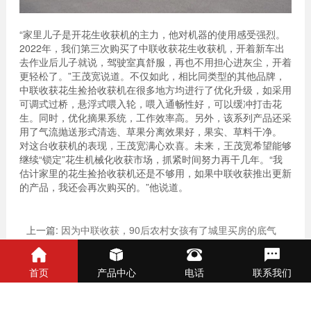
“家里儿子是开花生收获机的主力，他对机器的使用感受强烈。
2022年，我们第三次购买了中联收获花生收获机，开着新车出
去作业后儿子就说，驾驶室真舒服，再也不用担心进灰尘，开着
更轻松了。”王茂宽说道。不仅如此，相比同类型的其他品牌，
中联收获花生捡拾收获机在很多地方均进行了优化升级，如采用
可调式过桥，悬浮式喂入轮，喂入通畅性好，可以缓冲打击花
生。同时，优化摘果系统，工作效率高。另外，该系列产品还采
用了气流抛送形式清选、草果分离效果好，果实、草料干净。
对这台收获机的表现，王茂宽满心欢喜。未来，王茂宽希望能够
继续“锁定”花生机械化收获市场，抓紧时间努力再干几年。“我
估计家里的花生捡拾收获机还是不够用，如果中联收获推出更新
的产品，我还会再次购买的。”他说道。
上一篇:
因为中联收获，90后农村女孩有了城里买房的底气
下一篇:
唐山丰南司彬：做别人做不了的活，这就是中联收获
首页
产品中心
电话
联系我们
的花生机