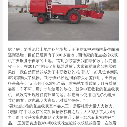
据了解，随着流转土地面积的增加，王茂宽家中种植的花生面积
逐渐递增，目前已经拥有了300多亩地，而他家的花生捡拾收获
机主要服务于自家的土地。“有时乡亲需要我们帮忙收，我们也
收一下，在2017年购买了新机器以后，大家都觉得这台机器效
果好，我自然而然的成为了中联收获的‘推 荐人’，好几位乡亲跟
着我都购买了机器。”对于自己所起到的带头示范作用，王茂宽
很是高兴，“无论买什么农机产品，首先就要看质量，只有质量
靠谱，车不坏，用户才能使用的放心。就像中联收获的花生收获
机，就没有出现过任何质量问题。我把自己使用过的好机器推
荐给朋友，这也说明大家伙儿对我的信任。”
“要知道以往的花生收获基本靠人工，需要耗费大量人力物力。
我选用了中联收获的花生捡拾收获机之后，大大减少了人力物
力，而且收获效率也提到了大幅提升，是一款名副其实的好产
品。”王茂宽表达着对中联收获花生捡拾收获机的喜爱。在他看