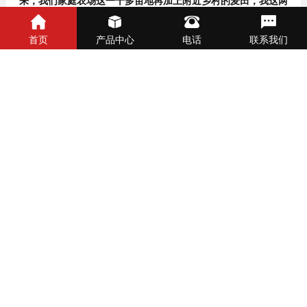
来，我们家庭农场这一千多亩地再加上附近乡村的麦田，我这两
台收割机同时作业的话5天就能收割完毕， 高效率、高质量。”
首页
产品中心
电话
联系我们
正所谓，传承与发扬是中联收获‘新疆’系列小麦机的精髓。传承
的是千锤百炼的恒心与矢志如一的匠心；发扬的是精心雕琢的匠
心及无与伦比的创新。郑州中联历经30多年的市场洗礼，靠着
先进的技术，过硬的品质，贴心的服务，近两年更是凭借着潜心
开发的花生捡拾收获机、小麦机、籽粒机、玉米收获机等一系列
匠心产品，在农机市场上掀起了阵阵新热潮，为我国农机化事业
做出更大贡献。
上一篇:
河南夏收一线：24小时待命的中联收获经销商
下一篇:
三十年老机手谈选玉米收割机诀窍：回本快、服务好