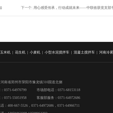
知
下一个
:
用心感受传承，行动成就未来——中联收获党支部
玉米机
|
花生机
|
小麦机
|
小型水泥搅拌车
|
混凝土搅拌车
|
河南冷
河南省郑州市荥阳市豫龙镇310国道北侧
0371-64970799 市场部电话：0371-68153118
0371-55051958 客服部服务：0371-64972686
00-667-5526，0371-64972686，0371-64966711