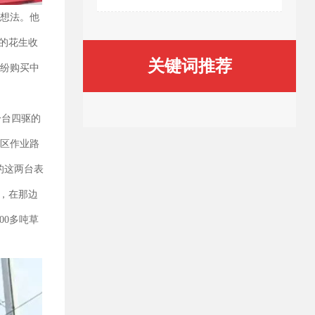
的想法。他
的花生收
关键词推荐
纷纷购买中
一台四驱的
跨区作业路
的这两台表
，在那边
00多吨草