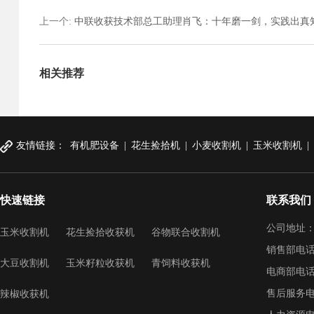
上一个
:
中联收获技术部总工助理肖飞：十年磨一剑，实践出真
相关推荐
友情链接：
有机肥设备
|
花生捡拾机
|
小麦收割机
|
玉米收割机
|
快速链接
联系我们
公司地址：
玉米收割机
花生捡拾收获机
谷物联合收割机
销售部电话：
大豆收割机
玉米籽粒收获机
青饲料收获机
电商部电话：
售后服务电话：4
辣椒收获机