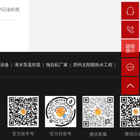
书记金松凯
雾设备
|
潜水泵遥控器
|
拖拉机厂家
|
郑州太阳能热水工程
|
官方快手号
官方抖音号
微信公
微信客服