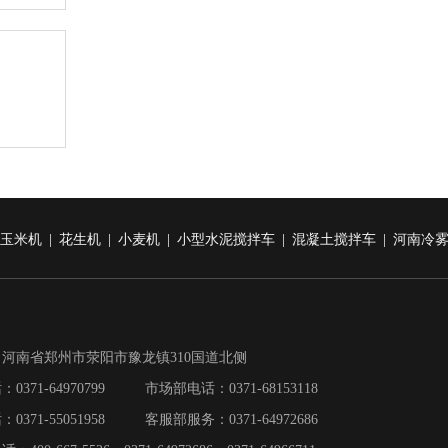
玉米机
|
花生机
|
小麦机
|
小型水泥搅拌车
|
混凝土搅拌车
|
河南冷
河南省郑州市荥阳市豫龙镇310国道北侧
0371-64970799 市场部电话：0371-68153118
0371-55051958 客服部服务：0371-64972686