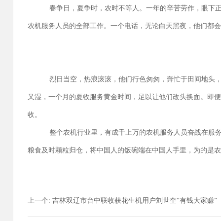
春争日，夏争时，农时不等人。一年的辛苦劳作，眼下正
农机服务人员的全部工作。一个电话，无论白天黑夜，他们都
烈日当空，热浪滚滚，他们行色匆匆，奔忙于田间地头，
又湿，一个月的夏收服务黄金时间，足以让他们改头换面。即
收。
整个农机行业里，有成千上万的农机服务人员奋战在服务
粮食及时颗粒归仓，将中国人的饭碗端在中国人手里，为的是
上一个
:
吉林双辽市台中联收获花生机用户刘世奎“有钱大家赚”