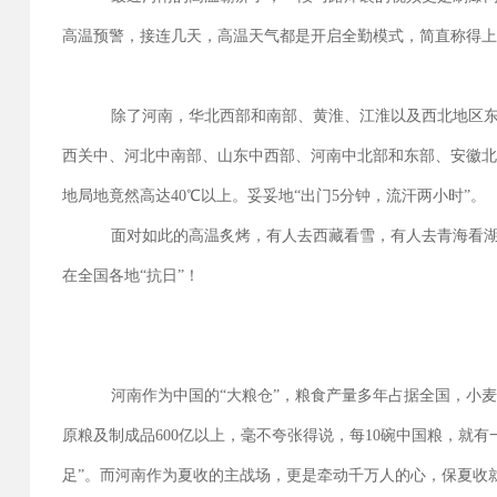
高温预警，接连几天，高温天气都是开启全勤模式，简直称得上
除了河南，华北西部和南部、黄淮、江淮以及西北地区东
西关中、河北中南部、山东中西部、河南中北部和东部、安徽北
地局地竟然高达40℃以上。妥妥地“出门5分钟，流汗两小时”。
面对如此的高温炙烤，有人去西藏看雪，有人去青海看湖
在全国各地“抗日”！
河南作为中国的“大粮仓”，粮食产量多年占据全国，小麦
原粮及制成品600亿以上，毫不夸张得说，每10碗中国粮，就
足”。而河南作为夏收的主战场，更是牵动千万人的心，保夏收