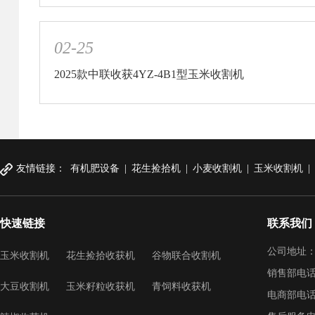
02-25
2025款中联收获4YZ-4B1型玉米收割机
友情链接：
有机肥设备
|
花生捡拾机
|
小麦收割机
|
玉米收割机
|
快速链接
联系我们
公司地址：
玉米收割机
花生捡拾收获机
谷物联合收割机
销售部电话：
大豆收割机
玉米籽粒收获机
青饲料收获机
电商部电话：