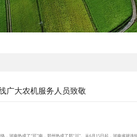
线广大农机服务人员致敬
河南热成了“可”南，郑州热成了郑“川”。从6月15日起，河南省就连